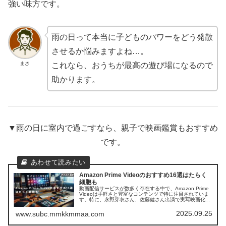
強い味方です。
雨の日って本当に子どものパワーをどう発散
させるか悩みますよね…。
まさ
これなら、おうちが最高の遊び場になるので
助かります。
▼雨の日に室内で過ごすなら、親子で映画鑑賞もおすすめ
です。
Amazon Prime Videoのおすすめ16選はたらく
細胞も
動画配信サービスが数多く存在する中で、Amazon Prime
Videoは手軽さと豊富なコンテンツで特に注目されていま
す。特に、永野芽衣さん、佐藤健さん出演で実写映画化さ
れ話題の「はたらく細胞」のアニメも視聴できる点は、大
きな魅力のひとつ...
2025.09.25
www.subc.mmkkmmaa.com