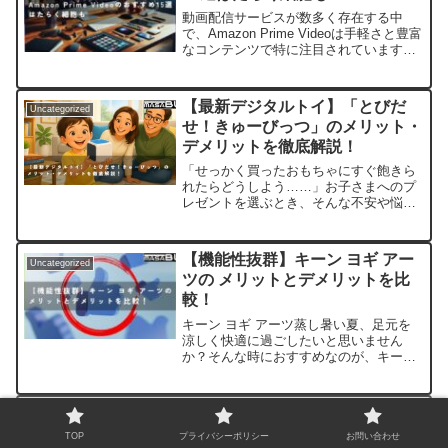
動画配信サービスが数多く存在する中
で、Amazon Prime Videoは手軽さと豊富
なコンテンツで特に注目されています。
特に、永野芽衣さん、佐藤健さん出演で
実写映画化され話題の「はたらく細胞」
のアニメも視聴できる点は、大きな魅力
【最新デジタルトイ】「とびだ
Uncategorized
のひとつ...
せ！きゅーびっつ」のメリット・
デメリットを徹底解説！
「せっかく買ったおもちゃにすぐ飽きら
れたらどうしよう……」お子さまへのプ
レゼントを選ぶとき、そんな不安や悩み
を抱えていませんか？「とびだせ！きゅ
ーびっつ」は、手のひらサイズのキュー
ブを開けると、まるで目の前にキャラク
【機能性抜群】キーン ヨギ アー
Uncategorized
ターがいるかのように触っ...
ツの メリットとデメリットを比
較！
キーン ヨギ アーツ蒸し暑い夏、足元を
涼しく快適に過ごしたいと思いません
か？そんな時におすすめなのが、キーン
の「ヨギ アーツ」サンダルです。ヨギ
アーツは、機能性とデザイン性を兼ね備
えた、まさに夏の足元に最適なサンダル
欲望と罪の狭間に揺れる人間心理
Uncategorized
です。快適な履き心地ヨ...
を描く社会派映画3選
TOP
プライバシーポリシー
お問い合わせ